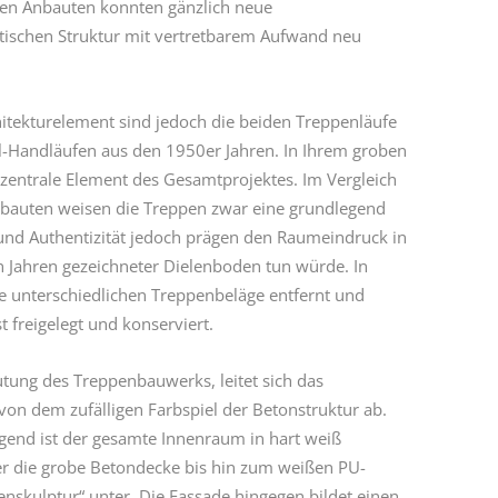
en Anbauten konnten gänzlich neue
tischen Struktur mit vertretbarem Aufwand neu
tekturelement sind jedoch die beiden Treppenläufe
l-Handläufen aus den 1950er Jahren. In Ihrem groben
 zentrale Element des Gesamtprojektes. Im Vergleich
itbauten weisen die Treppen zwar eine grundlegend
und Authentizität jedoch prägen den Raumeindruck in
n Jahren gezeichneter Dielenboden tun würde. In
e unterschiedlichen Treppenbeläge entfernt und
t freigelegt und konserviert.
tung des Treppenbauwerks, leitet sich das
on dem zufälligen Farbspiel der Betonstruktur ab.
gend ist der gesamte Innenraum in hart weiß
r die grobe Betondecke bis hin zum weißen PU-
enskulptur“ unter. Die Fassade hingegen bildet einen