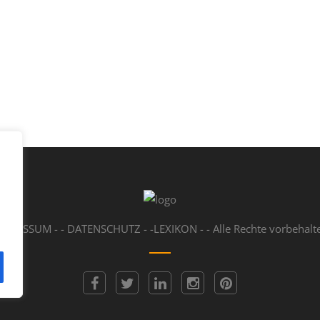
MPRESSUM
- -
DATENSCHUTZ
- -
LEXIKON
- - Alle Rechte vorbehalt