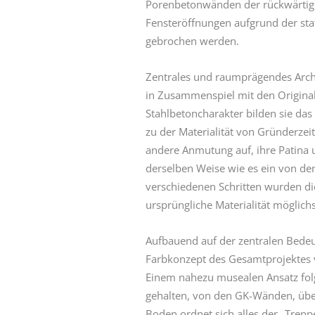
Porenbetonwänden der rückwärtig
Fensteröffnungen aufgrund der sta
gebrochen werden.
Zentrales und raumprägendes Archi
in Zusammenspiel mit den Origina
Stahlbetoncharakter bilden sie das
zu der Materialität von Gründerze
andere Anmutung auf, ihre Patina 
derselben Weise wie es ein von de
verschiedenen Schritten wurden di
ursprüngliche Materialität möglichs
Aufbauend auf der zentralen Bedeu
Farbkonzept des Gesamtprojektes v
Einem nahezu musealen Ansatz fol
gehalten, von den GK-Wänden, übe
Boden ordnet sich alles der „Trepp